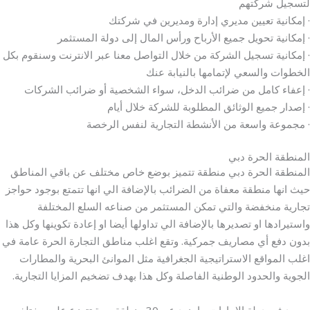
لتسجيل شركتهم
· إمكانية تعيين مديري إدارة ومديرين في شركتك
· إمكانية تحويل جميع الأرباح ورأس المال إلى دولة المستثمر
· إمكانية تسجيل الشركة من خلال التواصل معنا عبر الانترنت وسنقوم بكل
الخطوات والسعي لإتمامها بالنيابة عنك
· إعفاء كامل من ضرائب الدخل، سواء الشخصية أو ضرائب الشركات
· إصدار جميع الوثائق المطلوبة للشركة خلال أيام
· مجموعة واسعة من الأنشطة التجارية لنفس الرخصة
المنطقة الحرة دبي
المنطقة الحرة دبي منطقة تتميز بوضع خاص مختلف عن باقي المناطق
حيث انها منطقة معفاة من الضرائب بالإضافة الي انها تتمتع بوجود حواجز
تجارية منخفضة والتي تمكن المستثمر من صناعه السلع المختلفة
واستيرادها او تصديرها بالإضافة الي تداولها أيضا او إعادة تكوينها وكل هذا
بدون دفع أي مصاريف جمركية. وتقع اغلب مناطق التجارة الحرة عامة في
اغلب المواقع الاستراتيجية الجغرافية مثل الموانئ البحرية والمطارات
الجوية والحدود الوطنية الفاصلة وكل هذا بهدف تضخيم المزايا التجارية.
ويوجد في دولة الامارات ما يزيد عن 30 منطقة حرة تتوزع علي مختلف