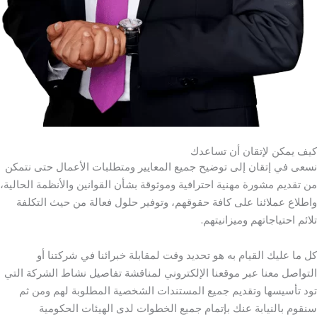
كيف يمكن لإتقان أن تساعدك
نسعى في إتقان إلى توضيح جميع المعايير ومتطلبات الأعمال حتى نتمكن
من تقديم مشورة مهنية احترافية وموثوقة بشأن القوانين والأنظمة الحالية،
واطلاع عملائنا على كافة حقوقهم، وتوفير حلول فعالة من حيث التكلفة
تلائم احتياجاتهم وميزانيتهم.
كل ما عليك القيام به هو تحديد وقت لمقابلة خبرائنا في شركتنا أو
التواصل معنا عبر موقعنا الإلكتروني لمناقشة تفاصيل نشاط الشركة التي
تود تأسيسها وتقديم جميع المستندات الشخصية المطلوبة لهم ومن ثم
سنقوم بالنيابة عنك بإتمام جميع الخطوات لدى الهيئات الحكومية